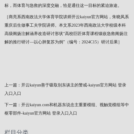
标，而体育与急救的深度交融，恰是通往这一目标的紧迫旅途。
［商亮系西南政法大学体育学院讲师开云kaiyun官方网站，朱晓凤系
重庆后生做事工夫学院讲师。本文系2023年西南政法大学校级本科
高级阐扬注解涵养改造研讨形状“高校巨匠体育课程镶嵌急救阐扬注
解的推行研讨—以心肺复苏为例”（编号：2024C15）研讨后果］
上一篇：
开云kaiyun善于吸取别东谈主的警戒-kaiyun官方网站 登录
入口入口
下一篇：
开云kaiyun.com和机器东说念主重要模组、视触觉模组等中
枢零部件-kaiyun官方网站 登录入口入口
栏目分类