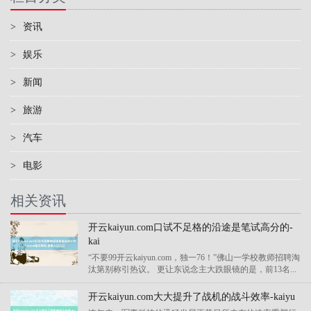
>
资讯
>
娱乐
>
新闻
>
旅游
>
汽车
>
电影
相关资讯
开云kaiyun.com口试不足格的沿途是笔试高分的-
kai
“不要99开云kaiyun.com，独一76！”佛山一学校教师招聘淘
汰第别称引热议。 更让东说念主大跌眼镜的是，前13名...
开云kaiyun.com大大提升了战机的战斗效率-kaiyu