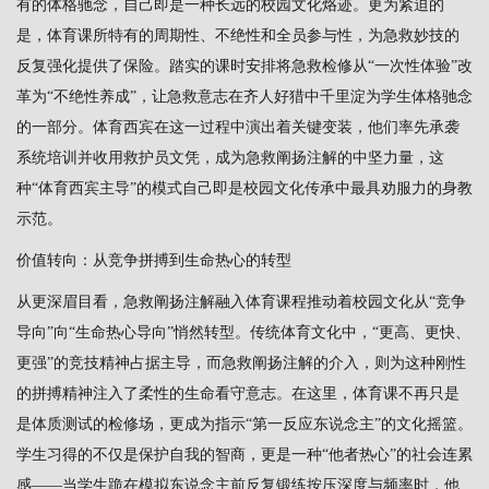
有的体格驰念，自己即是一种长远的校园文化烙迹。更为紧迫的
是，体育课所特有的周期性、不绝性和全员参与性，为急救妙技的
反复强化提供了保险。踏实的课时安排将急救检修从“一次性体验”改
革为“不绝性养成”，让急救意志在齐人好猎中千里淀为学生体格驰念
的一部分。体育西宾在这一过程中演出着关键变装，他们率先承袭
系统培训并收用救护员文凭，成为急救阐扬注解的中坚力量，这
种“体育西宾主导”的模式自己即是校园文化传承中最具劝服力的身教
示范。
价值转向：从竞争拼搏到生命热心的转型
从更深眉目看，急救阐扬注解融入体育课程推动着校园文化从“竞争
导向”向“生命热心导向”悄然转型。传统体育文化中，“更高、更快、
更强”的竞技精神占据主导，而急救阐扬注解的介入，则为这种刚性
的拼搏精神注入了柔性的生命看守意志。在这里，体育课不再只是
是体质测试的检修场，更成为指示“第一反应东说念主”的文化摇篮。
学生习得的不仅是保护自我的智商，更是一种“他者热心”的社会连累
感——当学生跪在模拟东说念主前反复锻练按压深度与频率时，他