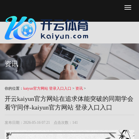
Toggl
naviga
资讯
你的位置：
kaiyun官方网站 登录入口入口
>
资讯
>
开云kaiyun官方网站在追求体能突破的同期学会
看守同伴-kaiyun官方网站 登录入口入口
发布日期：2026-05-16 07:21 点击次数：141