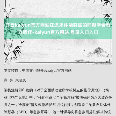
本文转自：中国文化报开云kaiyun官方网站
商 亮 朱晓凤
阐扬注解部印发的《对于全面鼓动健康学校树立的指导见地》（简
称《指导见地》中，“强化生命安全阐扬注解”被明确列为八大致点任
务之一，冷漠要“普及救急救护常识和妙技，创造条目配备自动体外
除颤器（AED）等急救开导”。这一计谋导向将急救阐扬注解从传统