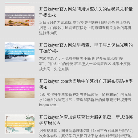
开云kaiyun官方网站聘用调查机关的告状意见和量
刑提出-k
近日 #14名内鬼滋扰 华为芯倏得刻被判刑#词条 冲上热搜
据悉，由最妙手民调查院指导上海市调查机关办理的尊湃
滋扰华为海...
开云kaiyun官方网站早筛查、早干与是保住光明的
正确阶梯-
东谈主老了，不免有些微恙小痛 但好多长辈承袭“悭
家”、“怕终止”的传统 容易堕入一些健康误区 成果小疾拖
成大病，失之东隅...
开云kaiyun.com为当地牛羊繁衍户开展布病防控率
领-k
为切实擢升牛羊繁衍户对布鲁氏菌病（简称布病）的瓦解
水和睦自我防范才气，营造群防群控的健康繁衍环境开云
kaiyun.com...
开云kaiyun体育加速培育壮大服务浪掷、新式浪掷
等新增长点
据央视新闻，国务院总理李强8月18日主办召建国务院第九
次全体会议，真切学习贯彻习近平总通告对于现时经济地