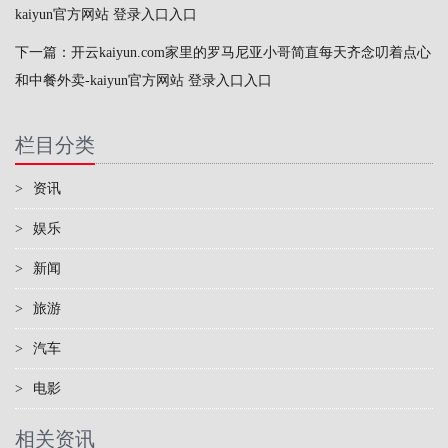
kaiyun官方网站 登录入口入口
下一篇：
开云kaiyun.com家里的罗马尼亚小哥简直每天齐念叨着点心
和中餐外卖-kaiyun官方网站 登录入口入口
栏目分类
>
资讯
>
娱乐
>
新闻
>
旅游
>
汽车
>
电影
相关资讯