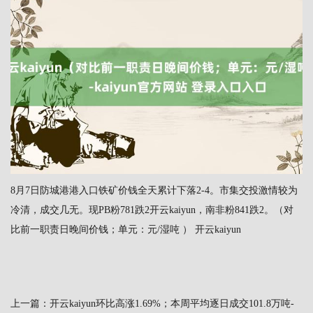
8月7日防城港港入口铁矿价钱全天累计下落2-4。市集交投激情较为
冷清，成交几无。现PB粉781跌2开云kaiyun，南非粉841跌2。（对
比前一职责日晚间价钱；单元：元/湿吨 ） 开云kaiyun
上一篇：
开云kaiyun环比高涨1.69%；本周平均逐日成交101.8万吨-