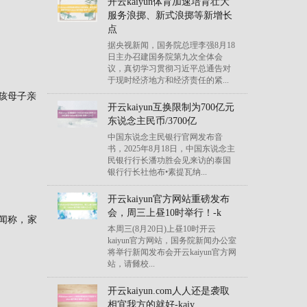
开云kaiyun体育加速培育壮大
服务浪掷、新式浪掷等新增长
点
据央视新闻，国务院总理李强8月18
日主办召建国务院第九次全体会
议，真切学习贯彻习近平总通告对
于现时经济地方和经济责任的紧...
孩母子亲
开云kaiyun互换限制为700亿元
东说念主民币/3700亿
中国东说念主民银行官网发布音
。
书，2025年8月18日，中国东说念主
民银行行长潘功胜会见来访的泰国
银行行长社他布•素提瓦纳...
开云kaiyun官方网站重磅发布
会，周三上昼10时举行！-k
闻称，家
本周三(8月20日)上昼10时开云
kaiyun官方网站，国务院新闻办公室
将举行新闻发布会开云kaiyun官方网
站，请雠校...
开云kaiyun.com人人还是袭取
相宜我方的就好-kaiy