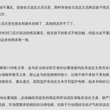
表述不属实。该使命主说念主员示意，那时有使命主说念主员商议孩子情况
离开。
念主员示意也曾在和家长协商了，其他情况并不了了。
家长到门店讨说法的情况属实，惦念孩子的形式不错交融，但提出走平素
两边未协商杀青一致。
典第1198条文章，盒马应当保证耗尽者在估量场面内的东说念主身安全
全保险和教导义务，那么盒马的包袱相对较小，以致不错不承担干系包袱。
收敛安全、遵从递次。若因监护东说念主未尽到监护包袱，如未补助好让
动估量场面，必须确保其提供的商品和劳动适应保险东说念主身、财产
耗损，市场需要承担相应的法律包袱。但孩子行动甩掉活动才气的东说念