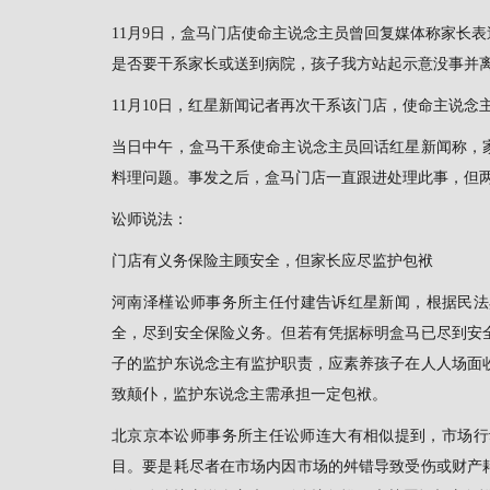
11月9日，盒马门店使命主说念主员曾回复媒体称家长
是否要干系家长或送到病院，孩子我方站起示意没事并
11月10日，红星新闻记者再次干系该门店，使命主说
当日中午，盒马干系使命主说念主员回话红星新闻称，
料理问题。事发之后，盒马门店一直跟进处理此事，但
讼师说法：
门店有义务保险主顾安全，但家长应尽监护包袱
河南泽槿讼师事务所主任付建告诉红星新闻，根据民法
全，尽到安全保险义务。但若有凭据标明盒马已尽到安
子的监护东说念主有监护职责，应素养孩子在人人场面
致颠仆，监护东说念主需承担一定包袱。
北京京本讼师事务所主任讼师连大有相似提到，市场行
目。要是耗尽者在市场内因市场的舛错导致受伤或财产