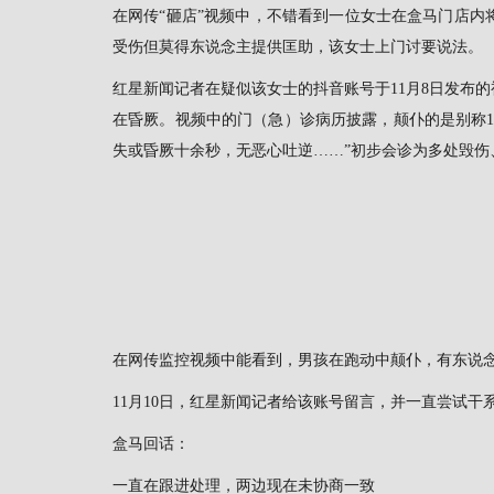
在网传“砸店”视频中，不错看到一位女士在盒马门店内
受伤但莫得东说念主提供匡助，该女士上门讨要说法。
红星新闻记者在疑似该女士的抖音账号于11月8日发布
在昏厥。视频中的门（急）诊病历披露，颠仆的是别称11
失或昏厥十余秒，无恶心吐逆……”初步会诊为多处毁伤
在网传监控视频中能看到，男孩在跑动中颠仆，有东说
11月10日，红星新闻记者给该账号留言，并一直尝试干
盒马回话：
一直在跟进处理，两边现在未协商一致