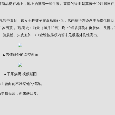
将商品扔在地上，地上洒落着一些生果。事情的缘由是其孩子10月19日在
的视频中看到，该女士称孩子在盒马颠仆后，店内莫得东说念主员提供匡助
岁男孩，“现病史：前天（10月19日）晚上9点多摔伤右侧肢体、头部
、脑震憾、头皮血肿，CT查验披露颅内暂未见暴露外伤性高出。
▲男孩颠仆的监控画面
▲干系病历 视频截图
念主曾向前不雅察他的情况。
系男孩母亲，但未获回复。