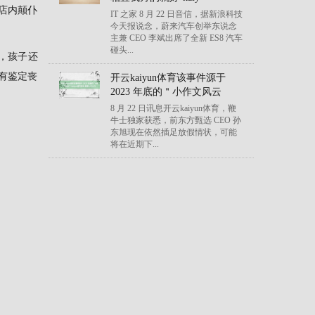
店内颠仆
IT 之家 8 月 22 日音信，据新浪科技
今天报说念，蔚来汽车创举东说念
主兼 CEO 李斌出席了全新 ES8 汽车
碰头...
，孩子还
，有鉴定丧
开云kaiyun体育该事件源于
2023 年底的＂小作文风云
8 月 22 日讯息开云kaiyun体育，鞭
牛士独家获悉，前东方甄选 CEO 孙
东旭现在依然插足放假情状，可能
将在近期下...