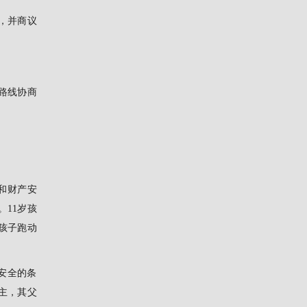
，并商议
路线协商
和财产安
11岁孩
孩子跑动
安全的条
主，其父