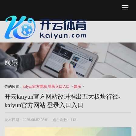
Toggl
naviga
娱乐
你的位置：
kaiyun官方网站 登录入口入口
>
娱乐
>
开云kaiyun官方网站改进推出五大板块行径-
kaiyun官方网站 登录入口入口
发布日期：2026-06-02 08:01 点击次数：118