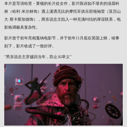
本片是导演哈里・莱顿的长片处女作，影片陈诉如不堪衣的须眉科
林（哈利·米尔林饰）遇上潇洒无比的摩托车俱乐部领袖雷（亚历山
大·斯卡斯加德饰），两东说念主陷入一种充满纠结的厚谊联系，电
影格调极具复杂性。
影片曾于前年亮相戛纳电影节，并于前年11月底在英国上映，竣事
刻下，影片收成了一致好评。
“男东说念主穿越回当年，防止AI举义”