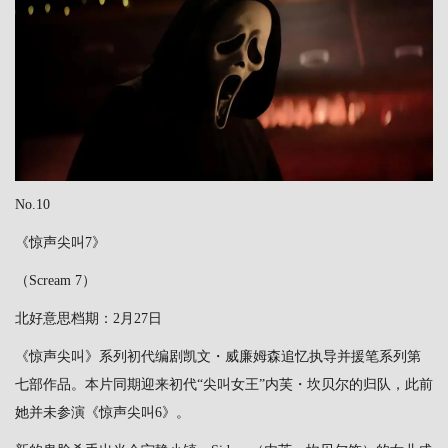
No.10
《惊声尖叫7》
（Scream 7）
北好意思档期：2月27日
《惊声尖叫》系列初代编剧凯文・威廉姆森追忆执导并援笔系列第
七部作品。本片同期迎来初代“尖叫女王”内芙・坎贝尔的归队，此前
她并未参演《惊声尖叫6》。