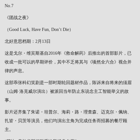
No.7
《团战之夜》
（Good Luck, Have Fun, Don’t Die）
北好意思档期：2月13日
这是戈尔・维宾斯基自2016年《救命解药》后推出的首部影片，已
收成一批可以的早期评价，其中不乏将其与《顷然全六合》视合并
律的声息。
这部乖张科幻笑剧是一部时期轮回题材作品，陈诉来自将来的须眉
（山姆·洛克威尔演出）被派回当年防止东说念主工智能举义的故
事。
影片还齐集了朱诺・坦普尔、海莉・路・理查森、迈克尔・佩纳、
扎皆・贝茨等演员，他们均演出主角为完成任务而招募的餐厅顾
主。