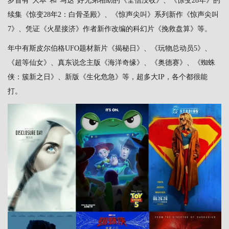
岁首有“大本”和“马达”好兄弟相助的《全信没收》、《惊变28年》的
续集《惊变28年2：白骨圣殿》、《惊声尖叫》系列新作《惊声尖叫
7》、凭证《火星接济》作者新作改编的科幻片《挽救盘算》等。
年中有斯皮尔伯格UFO题材新片《揭秘日》、《玩物总动员5》、
《超等仙女》、真东说念主版《海洋奇缘》、《奥德赛》、《蜘蛛
侠：簇新之日》、新版《生化危急》等，超多大IP，各个都很能
打。