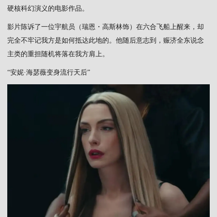
硬核科幻演义的电影作品。
影片陈诉了一位宇航员（瑞恩・高斯林饰）在六合飞船上醒来，却
完全不牢记我方是如何抵达此地的。他随后意志到，赈济全东说念
主类的重担随机将落在我方肩上。
“安妮·海瑟薇变身流行天后”