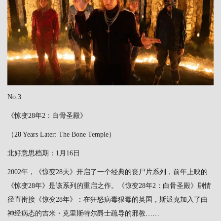
No.3
《惊变28年2：白骨圣殿》
（28 Years Later: The Bone Temple）
北好意思档期：1月16日
2002年，《惊变28天》开启了一个经典的丧尸片系列，前年上映的
《惊变28年》是该系列的重启之作。《惊变28年2：白骨圣殿》剧情
径直衔接《惊变28年》：在狂怒病毒狠毒的英国，斯派克加入了由
神经病态的吉米・克里斯特尔爵士疏导的邪教……