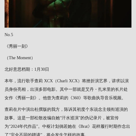
No.5
《秀丽一刻》
（The Moment）
北好意思档期：1月30日
本年，流行歌手查莉 XCX（Charli XCX）将挫折演艺界，讲求以演
员身份亮相，出演多部电影。其中一部就是艾丹・扎米里的长片处
女作《秀丽一刻》。他曾为查莉的《360》等歌曲执导音乐视频。
查莉在片中演出杜撰版的我方，陈诉其初度个东说念主领衔巡演的
故事。这是一部松散改编自她“汗水巡演”的伪记录片，被宣传
为“2024年代作品”。中枢计划倘若她在《Brat》花样履行时期作念出
了“完全不同的聘请”，将会发生怎样的故事。