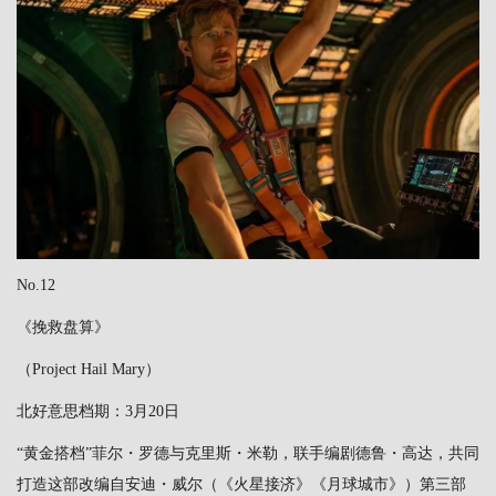
No.12
《挽救盘算》
（Project Hail Mary）
北好意思档期：3月20日
“黄金搭档”菲尔・罗德与克里斯・米勒，联手编剧德鲁・高达，共同
打造这部改编自安迪・威尔（《火星接济》《月球城市》）第三部