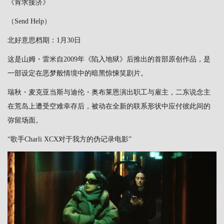
《肯求接济》
（Send Help）
北好意思档期：1月30日
这是山姆・雷米自2009年《陷入地狱》后推出的首部原创作品，是
一部设定在恶梦般情境中的暗黑惊悚笑剧片。
瑞秋・麦克亚当斯与迪伦・奥布莱恩演出职工与雇主，二东说念主
在荒岛上遭受空难幸存后，被动在全新的联系形状中应付彼此间的
弥留场面。
“歌手Charli XCX对于我方的伪记录电影”