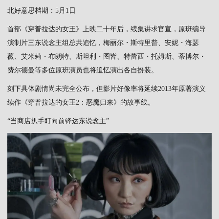
北好意思档期：5月1日
首部《穿普拉达的女王》上映二十年后，续集讲求官宣，原班编导
演制片三东说念主组总共追忆，梅丽尔・斯特里普、安妮・海瑟
薇、艾米莉・布朗特、斯坦利・图皆、特蕾西・托姆斯、蒂博尔・
费尔德曼等多位原班演员也将追忆演出各自扮装。
刻下具体剧情尚未完全公布，但影片好像率将延续2013年原著演义
续作《穿普拉达的女王2：恶魔归来》的故事线。
“当商店扒手盯向前锋达东说念主”