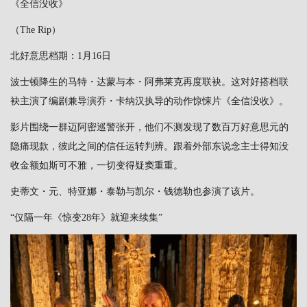
《全信没收》
（The Rip）
北好意思档期：1月16日
波士顿降生的马特・达蒙与本・阿弗莱克再度联袂。这对好搭档联
袂主演了编剧兼导演乔・卡纳汉执导的动作惊悚片《全信没收》。
影片围绕一群迈阿密巡警张开，他们不测发现了数百万好意思元的
隐痛现款，彼此之间的信任运转判辨。跟着外部东说念主士得知没
收金额如斯可不雅，一切变得疑窦重重。
史蒂文・元、特亚娜・泰勒与凯尔・钱德勒也参演了该片。
“仅隔一年《惊变28年》就迎来续集”