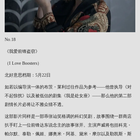
No.18
《我爱前锋盗窃》
（I Love Boosters）
北好意思档期：5月22日
如若以编导演一体的布茨・莱利过往作品为参考——他曾执导《对
不起惊扰》以及被低估的剧集《我是处女座》——那么他的第二部
剧情长片必将让不雅众猜不透。
这部影片同样是一部乖张讪笑格调的科幻笑剧，故事围绕一群商店
扒手盯上一位前锋达东说念主的故事张开。主演声威将包括科克・
帕尔默、泰勒・佩姬、娜奥米・阿基、黛米・摩尔以及勒凯斯・斯