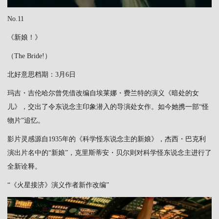
No.11
《新娘！》
（The Bride!）
北好意思档期：3月6日
玛吉・吉伦哈尔曾凭借改编自埃莱娜・费兰特的演义《暗处的女
儿》，交出了令东说念主印象潜入的导演处女作。如今她携一部“怪
物片”追忆。
影片灵感源自1935年的《科学怪东说念主的新娘》，杰西・巴克利
演出片名中的“新娘”，克里斯蒂安・贝尔则对科学怪东说念主进行了
全新诠释。
“《火星接济》演义作者新作改编”