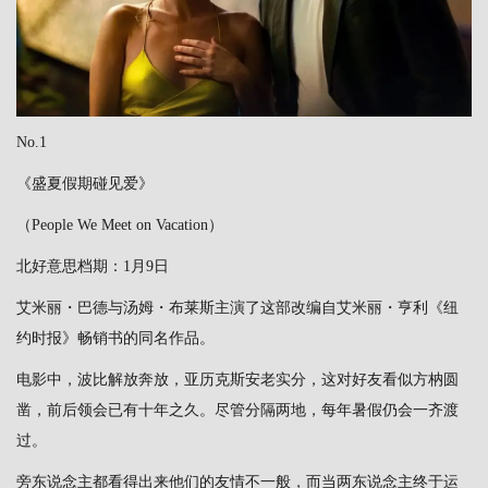
No.1
《盛夏假期碰见爱》
（People We Meet on Vacation）
北好意思档期：1月9日
艾米丽・巴德与汤姆・布莱斯主演了这部改编自艾米丽・亨利《纽
约时报》畅销书的同名作品。
电影中，波比解放奔放，亚历克斯安老实分，这对好友看似方枘圆
凿，前后领会已有十年之久。尽管分隔两地，每年暑假仍会一齐渡
过。
旁东说念主都看得出来他们的友情不一般，而当两东说念主终于运