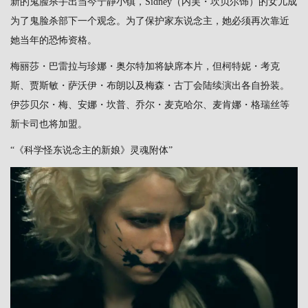
新的鬼脸杀手出当今宁静小镇，Sidney（内芙・坎贝尔饰）的女儿成
为了鬼脸杀部下一个观念。为了保护家东说念主，她必须再次靠近
她当年的恐怖资格。
梅丽莎・巴雷拉与珍娜・奥尔特加将缺席本片，但柯特妮・考克
斯、贾斯敏・萨沃伊・布朗以及梅森・古丁会陆续演出各自扮装。
伊莎贝尔・梅、安娜・坎普、乔尔・麦克哈尔、麦肯娜・格瑞丝等
新卡司也将加盟。
“《科学怪东说念主的新娘》灵魂附体”