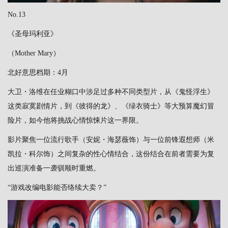
No.13
《圣母玛利亚》
（Mother Mary）
北好意思档期：4月
大卫・洛维在任业糊口中涉足过多种不同类型片，从《鬼怪浮生》
这类寂寞剧情片，到《彼得的龙》、《绿衣骑士》等大预算魔幻冒
险片，如今他将挑战心情惊悚片这一界限。
影片聚焦一位流行歌手（安妮・海瑟薇饰）与一位前锋遐想师（米
凯拉・科尔饰）之间复杂的性心情结合，这份结合在前者需要为复
出巡演准备一袭驯顺时重燃。
“游戏改编电影能否络续大卖？”