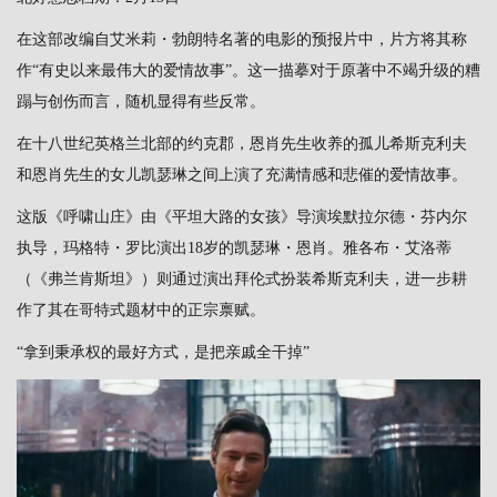
在这部改编自艾米莉・勃朗特名著的电影的预报片中，片方将其称
作“有史以来最伟大的爱情故事”。这一描摹对于原著中不竭升级的糟
蹋与创伤而言，随机显得有些反常。
在十八世纪英格兰北部的约克郡，恩肖先生收养的孤儿希斯克利夫
和恩肖先生的女儿凯瑟琳之间上演了充满情感和悲催的爱情故事。
这版《呼啸山庄》由《平坦大路的女孩》导演埃默拉尔德・芬内尔
执导，玛格特・罗比演出18岁的凯瑟琳・恩肖。雅各布・艾洛蒂
（《弗兰肯斯坦》）则通过演出拜伦式扮装希斯克利夫，进一步耕
作了其在哥特式题材中的正宗禀赋。
“拿到秉承权的最好方式，是把亲戚全干掉”