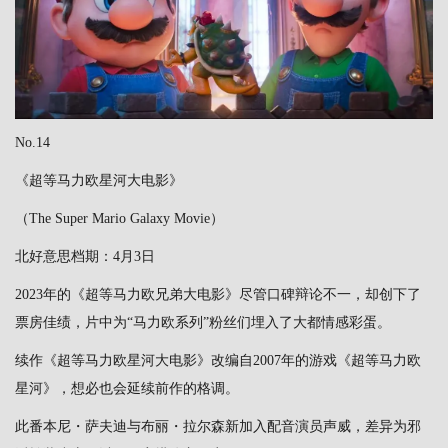
No.14
《超等马力欧星河大电影》
（The Super Mario Galaxy Movie）
北好意思档期：4月3日
2023年的《超等马力欧兄弟大电影》尽管口碑辩论不一，却创下了
票房佳绩，片中为“马力欧系列”粉丝们埋入了大都情感彩蛋。
续作《超等马力欧星河大电影》改编自2007年的游戏《超等马力欧
星河》，想必也会延续前作的格调。
此番本尼・萨夫迪与布丽・拉尔森新加入配音演员声威，差异为邪