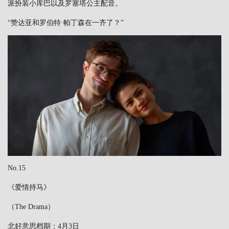
派扮装小库巴以及罗塞塔公主配音。
“赞达亚和罗伯特·帕丁森在一齐了？”
No.15
《爱情持马》
（The Drama）
北好意思档期：4月3日