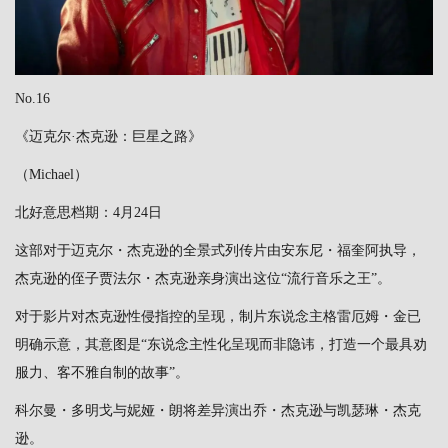
No.16
《迈克尔·杰克逊：巨星之路》
（Michael）
北好意思档期：4月24日
这部对于迈克尔・杰克逊的全景式列传片由安东尼・福奎阿执导，
杰克逊的侄子贾法尔・杰克逊亲身演出这位“流行音乐之王”。
对于影片对杰克逊性侵指控的呈现，制片东说念主格雷厄姆・金已
明确示意，其意图是“东说念主性化呈现而非隐讳，打造一个最具劝
服力、客不雅自制的故事”。
科尔曼・多明戈与妮娅・朗将差异演出乔・杰克逊与凯瑟琳・杰克
逊。