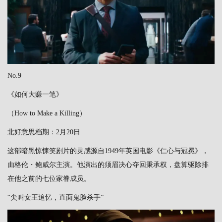
No.9
《如何大赚一笔》
（How to Make a Killing）
北好意思档期：2月20日
这部暗黑惊悚笑剧片的灵感源自1949年英国电影《仁心与冠冕》，
由格伦・鲍威尔主演。他演出的须眉决心夺回秉承权，盘算驱除排
在他之前的七位家眷成员。
“尖叫女王追忆，直面鬼脸杀手”