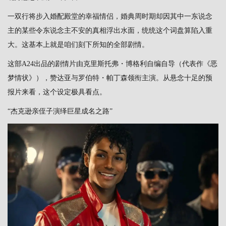
一双行将步入婚配殿堂的幸福情侣，婚典周时期却因其中一东说念
主的某些令东说念主不安的真相浮出水面，统统这个词盘算陷入重
大。这基本上就是咱们刻下所知的全部剧情。
这部A24出品的剧情片由克里斯托弗・博格利自编自导（代表作《恶
梦情状》），赞达亚与罗伯特・帕丁森领衔主演。从悬念十足的预
报片来看，这个设定极具看点。
“杰克逊亲侄子演绎巨星成名之路”