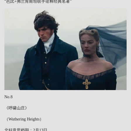
“芭比+弗兰肯斯坦联手诠释经典名著”
No.8
《呼啸山庄》
（Wuthering Heights）
北好意思档期：2月13日