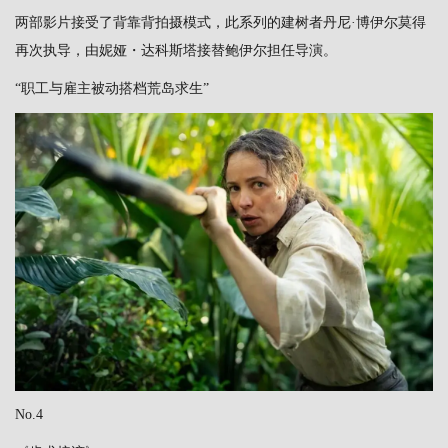
两部影片接受了背靠背拍摄模式，此系列的建树者丹尼·博伊尔莫得
再次执导，由妮娅・达科斯塔接替鲍伊尔担任导演。
“职工与雇主被动搭档荒岛求生”
No.4