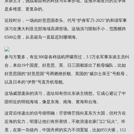
东谈主才，挑战着固有的科技与军事步地。这预示着改日的竞争将
是多维度、更复杂的。
近段时分，一场由好意思国牵头、代号“护身军刀-2025”的和谐军事
演习在澳大利亚北部海域高调登场。这场演习限制不小，范围横跨
6500公里，从圣诞岛一直延迟到珊瑚海。
参与方繁多，有近300架各样战机呼啸而过，3.5万名军事东谈主员纠
合，来自19个国度。好意思、英、日三国都派出了航母编队，比如
好意思国的“好意思国”号两栖挫折舰、英国的“威尔士亲王”号航母，
以及日本的“伊势”号直升机母舰。
这场威望庞杂的演习，选址却有些出东谈主猜想。它成心避让了中
国邻近的明锐海域，像是东海、南海、黄海和台海。
这背后传递出的信号很明确：尽管锋芒指向某东方大国，但对方在
近海的实力，明显让他们有所畏惧，不敢浪漫在家门口“玩火”。毕
竟，在第一岛链内，中国舟师的实力不消置疑，比如055大驱，112