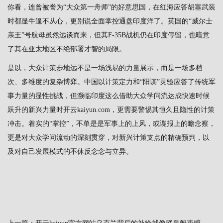
你看，连曾被誉为“大众第一舟师”的好意思国，在红海应答胡塞武装
时都显牛逼不从心，更别说全面掌控通盘印度洋了。英国的“威尔士
亲王”号航母虽然远谈而来，但其F-35B战机仍在印度停留，也暗意
了其在亚太地区不绝部署才智的局限。
是以，大众计策步地远不是一场浅易的力量展示，而是一场多档
次、多维度的复杂博弈。中国以计策定力和“阳谋”灵验应答了传统军
事力量的显性挑战，但濒临印度这么借助大众学问流达成快速时候
跃升的新兴力量时开云kaiyun.com，更需要警惕其恒久且隐性的计策
冲击。着实的“掌控”，不单是是军事上的上风，或谍报上的瞻念察，
更是对大众学问流动的深刻贯穿，对新兴计策支点的精确预判，以
及对自己发展模式的不休反念念与立异。