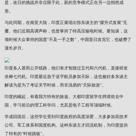
是，改日的挑战并非仅限于此，新的竞争模式正在另一边悄然成
形。
与此同期，在南亚大陆，印度正展现出惊东谈主的“擢升式发展”无
餍。他们近期高调声称，也曾掌持了特高压输电时候。要知谈，这
项时候大众掌持的国度“不及一手之数”，中国昔日攻克它，也破费了
漫长岁月。
印度各人甚而公开线路，他们有才智跳过五代和六代机，直接研发
坐褥七代机。印度最近急于送宇航员参加天际，这也被好多东谈主
解读为是为了考证关节时候，而非浅易的“天际旅游”。
印度的崛起，有着我方特有的旅途。大都印度留学生聘请前去中
国，学习前沿的理工科学问，尤其是电子工程等顶端时候。
学成回国后，这些学生受到印度政府的高度深爱，大多参加高技术
公司、军工体系和国度机构。这种东谈主才回流机制，为印度提供
了特有的“时候跳板”。