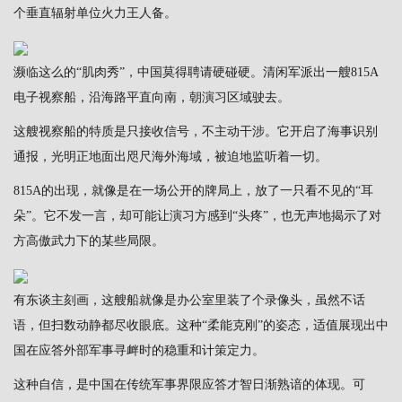
个垂直辐射单位火力王人备。
濒临这么的“肌肉秀”，中国莫得聘请硬碰硬。清闲军派出一艘815A
电子视察船，沿海路平直向南，朝演习区域驶去。
这艘视察船的特质是只接收信号，不主动干涉。它开启了海事识别
通报，光明正地面出咫尺海外海域，被迫地监听着一切。
815A的出现，就像是在一场公开的牌局上，放了一只看不见的“耳
朵”。它不发一言，却可能让演习方感到“头疼”，也无声地揭示了对
方高傲武力下的某些局限。
有东谈主刻画，这艘船就像是办公室里装了个录像头，虽然不话
语，但扫数动静都尽收眼底。这种“柔能克刚”的姿态，适值展现出中
国在应答外部军事寻衅时的稳重和计策定力。
这种自信，是中国在传统军事界限应答才智日渐熟谙的体现。可