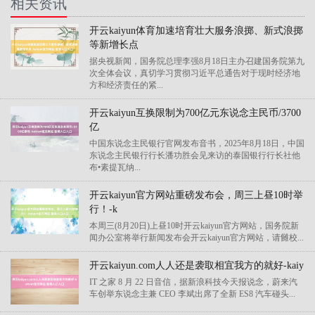
相关资讯
开云kaiyun体育加速培育壮大服务浪掷、新式浪掷
等新增长点
据央视新闻，国务院总理李强8月18日主办召建国务院第九
次全体会议，真切学习贯彻习近平总通告对于现时经济地
方和经济责任的紧...
开云kaiyun互换限制为700亿元东说念主民币/3700
亿
中国东说念主民银行官网发布音书，2025年8月18日，中国
东说念主民银行行长潘功胜会见来访的泰国银行行长社他
布•素提瓦纳...
开云kaiyun官方网站重磅发布会，周三上昼10时举
行！-k
本周三(8月20日)上昼10时开云kaiyun官方网站，国务院新
闻办公室将举行新闻发布会开云kaiyun官方网站，请雠校...
开云kaiyun.com人人还是袭取相宜我方的就好-kaiy
IT 之家 8 月 22 日音信，据新浪科技今天报说念，蔚来汽
车创举东说念主兼 CEO 李斌出席了全新 ES8 汽车碰头...