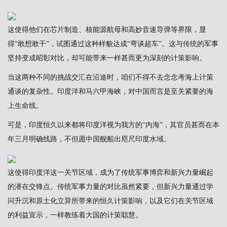
这使得他们在芯片制造、核能源航母和高妙音速导弹等界限，显
得“敢想敢干”，试图通过这种样貌达成“弯谈超车”。这与传统的军事
坚持变成昭彰对比，却可能带来一样甚而更为深刻的计策影响。
当这两种不同的挑战交汇在沿途时，咱们不得不去念念考海上计策
通谈的复杂性。印度洋和马六甲海峡，对中国而言是至关紧要的海
上生命线。
可是，印度恒久以来都将印度洋视为我方的“内海”，其官员甚而在本
年三月明确线路，不但愿中国舰船出咫尺印度水域。
这使得印度洋这一关节区域，成为了传统军事博弈和新兴力量崛起
的潜在交锋点。传统军事力量的对比虽然紧要，但新兴力量通过学
问升沉和原土化立异所带来的恒久计策影响，以及它们在关节区域
的利益宣示，一样教练着大国的计策聪慧。