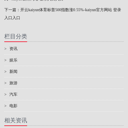
下一篇：
开云kaiyun体育标普500指数涨0.55%-kaiyun官方网站 登录
入口入口
栏目分类
>
资讯
>
娱乐
>
新闻
>
旅游
>
汽车
>
电影
相关资讯