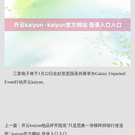
三星电子将于1月22日在好意思国圣何塞举办Galaxy Unpacked
Event行动开云kaiyun。
上一篇：
开云kaiyun他品评开脱党“只是思换一张模样持续行使选
民”-kaiyun官方网站 登录入口入口