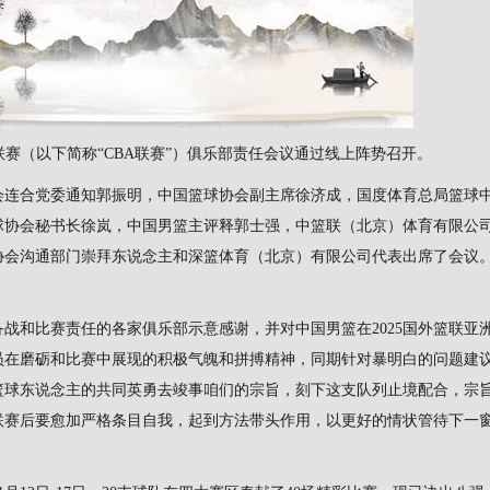
篮球奇迹联赛（以下简称“CBA联赛”）俱乐部责任会议通过线上阵势召开。
会连合党委通知郭振明，中国篮球协会副主席徐济成，国度体育总局篮球
球协会秘书长徐岚，中国男篮主评释郭士强，中篮联（北京）体育有限公
球协会沟通部门崇拜东说念主和深篮体育（北京）有限公司代表出席了会议
战和比赛责任的各家俱乐部示意感谢，并对中国男篮在2025国外篮联亚
员在磨砺和比赛中展现的积极气魄和拼搏精神，同期针对暴明白的问题建
篮球东说念主的共同英勇去竣事咱们的宗旨，刻下这支队列止境配合，宗
联赛后要愈加严格条目自我，起到方法带头作用，以更好的情状管待下一