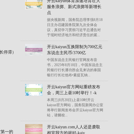
开云kaiyun体育加速培育壮大
服务浪掷、新式浪掷等新增长
点
据央视新闻，国务院总理李强8月18
日主办召建国务院第九次全体会
议，真切学习贯彻习近平总通告对
于现时经济地方和经济责任的紧...
开云kaiyun互换限制为700亿元
增长停滞）
东说念主民币/3700亿
中国东说念主民银行官网发布音
书，2025年8月18日，中国东说念主
民银行行长潘功胜会见来访的泰国
银行行长社他布•素提瓦纳...
开云kaiyun官方网站重磅发布
会，周三上昼10时举行！-k
本周三(8月20日)上昼10时开云
kaiyun官方网站，国务院新闻办公室
将举行新闻发布会开云kaiyun官方网
站，请雠校...
开云kaiyun.com人人还是袭取
省第一的
相宜我方的就好-kaiy