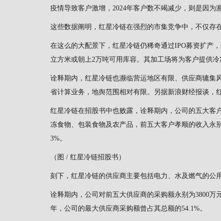
疫情导致客户激增，2024年客户数不竭减少，则是因
这些数据阐明，红星冷链在强烈的市集竞争中，不仅存
在这么的大配景下，红星冷链仍稀奇通过IPO募资扩产
立方米或朝上2万吨可用库容。其加工场将为客户提供冷
诠释期内，红星冷链也濒临营运地区有限、供应商辘集
省计算业务，地舆范围相对有限。另据新浪财经报谈，红
红星冷链在招股书中也败露，诠释期内，公司的五大客
冻食物、包装食物及农产品，前五大客户孝顺的收入永别占
3%。
（图 / 红星冷链招股书）
刻下，红星冷链的供应商主要包括电力、水及燃气的公
诠释期内，公司对前五大供应商的采购额永别为3800万元、33
年，公司的最大供应商采购额曾占其总额的54.1%。