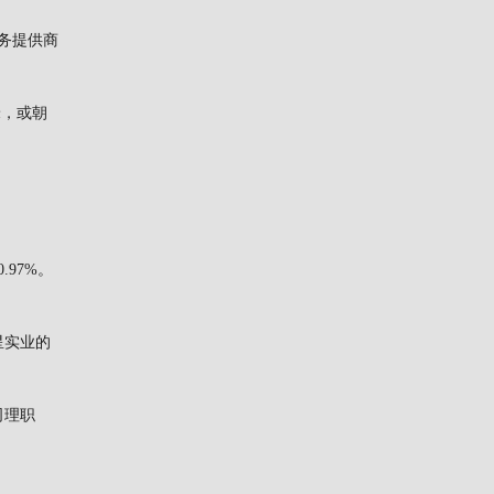
服务提供商
米，或朝
97%。
星实业的
司理职