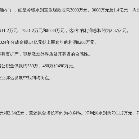
诠释期内”），红星冷链永别宣派现款股息3000万元、3000万元及1.4亿元，
2万元、7531.2万元和8288万元，这3年的利润总和约为2.37亿元。
24年分成金额1.4亿元朝上圈套年的利润8288万元。
市募资扩产，容易激发外界质疑其募资的合感性。
金供款约550万、480万和490万元。
企业弥远发展中找到均衡点。
2.34亿元，营还原合增长率约为-0.64%。净利润永别为7911.2万元、75