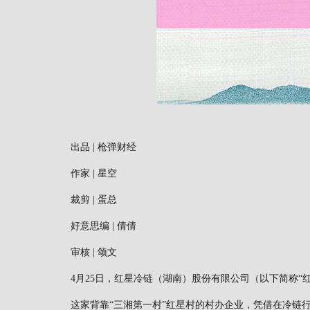
出品 | 枪弹财经
作家 | 星空
裁剪 | 蛋总
好意思编 | 倩倩
审核 | 颂文
4月25日，红星冷链（湖南）股份有限公司（以下简称
这家背靠“三湘第一村”红星村的村办企业，凭借在冷链