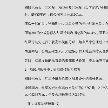
招股书自大，2022年、2023年及2024年（以下简称“
付。畴前3年内，该公司累计分成2亿元。
值得一提的是，诠释期内，红星冷链的年内利润永别为7911.
而这3年的分成总额占红星冷链利润总和的84.4%，而且20
红星冷链先进行了较高比例的分成，如今又念念通过上
而且同期，公司还永别累计欠缴多少职工社会保障及住房公积
异日，红星冷链的经管层需要在推动答复、职工保障与
2、功绩增长停滞，短期偿债压力昭着
招股书自大，红星冷链濒临着区域型企业的增长瓶颈。
诠释期内，红星冷链的年营收永别约为2.37亿元、2.02亿元和
元和8288万元，年复合增长率仅为2.35%。
（图 / 红星冷链招股书）