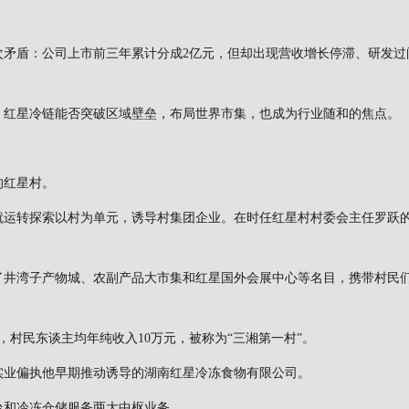
次矛盾：公司上市前三年累计分成2亿元，但却出现营收增长停滞、研发过
，红星冷链能否突破区域壁垒，布局世界市集，也成为行业随和的焦点。
的红星村。
就运转探索以村为单元，诱导村集团企业。在时任红星村村委会主任罗跃
旋运营了井湾子产物城、农副产品大市集和红星国外会展中心等名目，携带村民
关，村民东谈主均年纯收入10万元，被称为“三湘第一村”。
星实业偏执他早期推动诱导的湖南红星冷冻食物有限公司。
台和冷冻仓储服务两大中枢业务。