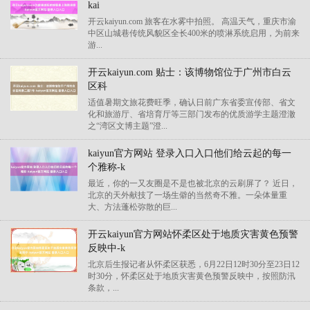
kai
开云kaiyun.com 旅客在水雾中拍照。 高温天气，重庆市渝
中区山城巷传统风貌区全长400米的喷淋系统启用，为前来
游...
开云kaiyun.com 贴士：该博物馆位于广州市白云
区科
适值暑期文旅花费旺季，确认日前广东省委宣传部、省文
化和旅游厅、省培育厅等三部门发布的优质游学主题澄澈
之“湾区文博主题”澄...
kaiyun官方网站 登录入口入口他们给云起的每一
个雅称-k
最近，你的一又友圈是不是也被北京的云刷屏了？ 近日，
北京的天外献技了一场生僻的当然奇不雅。一朵体量重
大、方法蓬松弥散的巨...
开云kaiyun官方网站怀柔区处于地质灾害黄色预警
反映中-k
北京后生报记者从怀柔区获悉，6月22日12时30分至23日12
时30分，怀柔区处于地质灾害黄色预警反映中，按照防汛
条款，...