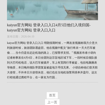
kaiyun官方网站 登录入口入口4月5日他们入境归国-
kaiyun官方网站 登录入口入口
发布日期：2026-04-10
kaiyun官方网站 登录入口入口 明朗假期时候，一网友发视频称我方介意大
利旅游时候，旅游团际遇盗窃。他在视频中配文“旅行终末一天大巴车被
偷……当今仍是在赶赴机场的路上，已报警求支招。” 视频发布者小胡向
记者称事发在4月4日，本日全团到达宗旨地区域下车，一段时候后领队接
到大巴司机电话，说大巴车被撬开，车上有宽阔行李被盗，包括电脑腕表
等物质，本日晚间领队带团复返被盗地方寻找无果。 小胡自称他们曾关联
大使馆，不外本日大使馆休息，他们也在当地机场警局填单并盖印。这次
行程他通过携程平台，在一家名为竹园...
首页
上一页