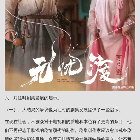
六、对往时剧集发展的启示。
（一）、大结局的争议也为往时的剧集发展提供了一些启示。
在现在社会，不雅众对于电视剧的质地和本色有了更高的条目，他
们不再得志于肤浅的剧情顽劣的制作。剧集创作家应该愈加戒备剧
情的逻辑性和连贯性，合理安排情节的发展和结局的建立，让不雅