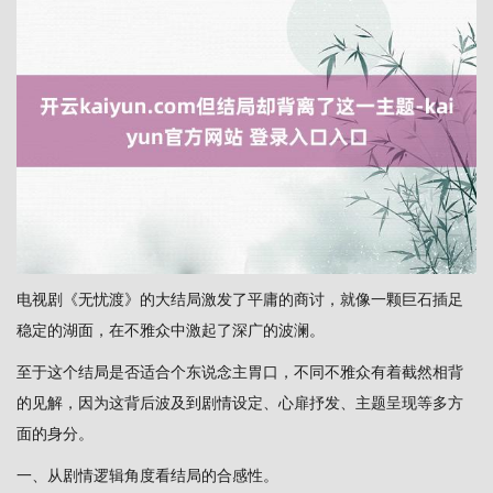
电视剧《无忧渡》的大结局激发了平庸的商讨，就像一颗巨石插足
稳定的湖面，在不雅众中激起了深广的波澜。
至于这个结局是否适合个东说念主胃口，不同不雅众有着截然相背
的见解，因为这背后波及到剧情设定、心扉抒发、主题呈现等多方
面的身分。
一、从剧情逻辑角度看结局的合感性。