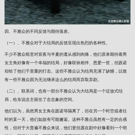
四、不雅众的不同反馈与期待落差。
（一）、不雅众对于大结局的反馈呈现出热烈的各种性。
不少不雅众暗意对宣夜与半夏的遵从感到肉痛，他们原来期待着男
女主角好像有一个幸福的结局，好像联袂相伴、恩爱一世，但践诺
却给了他们千里重的打击。这些不雅众认为结局充满了缺憾，以致
有一些不雅众因为无法继承这么的结局而弃取弃剧。
（二）、联系词，也有一部分不雅众认为大结局是一个绽放式结
局，给东说念主留住了念念象的空间。
他们以为，虽然男女主角在践诺等隔离了，但在另一个时空或者往
时的某一天，他们如故有可能邂逅。这种不雅点虽然有一定的合感
性，但对于大普遍不雅众来说，他们更但愿在剧中好像看到一个明