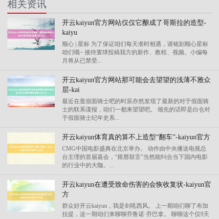
相关资讯
开云kaiyun官方网站仅仅它酿成了哥斯拉的造型-
kaiyu
顺心 | 星标 为了保证咱们每天准时相遇，请铭刻顺心星标
咱们哦~ 接待寰球投稿我方的新作、教程、视频。小编每
月将从已禁受...
开云kaiyun官方网站那可能会去望望的浅薄不雅众
层-kai
最近在逛假面骑士吧的时辰亦然发现了最新的对于假面骑
士的联系谍报，咱们一都来望望吧。 领先的话即是白仓对
于假面骑士纪年史系...
开云kaiyun体育真的算不上造型“翻车”-kaiyun官方
CMG中国电影盛典在北京举办。 动作由中央播送电视总
台主理的首届嘉会，“摇唇鼓舌”当然能纠合当下国内电影
的行业中的大咖。...
开云kaiyun在遭受致命伤害的会恢收复状-kaiyun官
方
群众好开云kaiyun，我是剑吼西风。 上一期咱们聊了布加
拉提，这一期咱们来聊聊乔鲁诺·乔巴拿。 聊聊这个仅9天