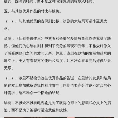
确的、圆满的结局，而不是这种滞滞泥泥的绽放式结局。
五、与其他优秀作品的对比与模仿。
（一）、与其他优秀的古偶剧比拟，该剧的大结局可谓小巫见大
巫。
举例，《仙剑奇侠传三》中紫萱和长卿的爱情故事虽然也充满了缺
憾，但他们的心绪在剧中得到了充分的展现和升华，不雅众好像久
了感受到他们之间的爱与无奈。并且，该剧在剧情的发展和结局的
建立上，王人有着我方的逻辑和深度，让不雅众在看完后好像品尝
无尽。
（二）、该剧不错模仿这些优秀作品的告诫，在剧情的发展和结局
的建立上愈加戒备逻辑性和连贯性，同期也要充分讨论不雅众的心
计需求，给不雅众一个恬逸的结局。
毕竟，不雅众不雅看电视剧是为了取得心扉上的慰藉和心灵上的启
迪，而不是为了被强行灌注悲催和缺憾。